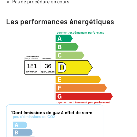
Pas de procédure en cours
Les performances énergétiques
logement extrêmement performant
consommation
(énergie primaire)
émissions
181
36
2
2
kWh/m
.an
kg CO
/m
.an
2
logement extrêmement peu performant
Dont émissions de gaz à effet de serre
*
peu d'émissions de CO2